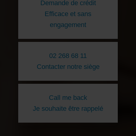
Demande de crédit
Efficace et sans
engagement
02 268 68 11
Contacter notre siège
Call me back
Je souhaite être rappelé