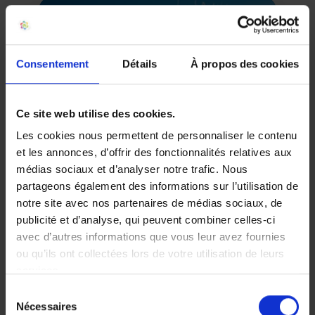
Consentement
Détails
À propos des cookies
Ce site web utilise des cookies.
Trésorerie & vacances
Les cookies nous permettent de personnaliser le contenu
et les annonces, d’offrir des fonctionnalités relatives aux
médias sociaux et d’analyser notre trafic. Nous
partageons également des informations sur l’utilisation de
notre site avec nos partenaires de médias sociaux, de
Financements pro :
publicité et d’analyse, qui peuvent combiner celles-ci
développez votre activité
avec d’autres informations que vous leur avez fournies
ou qu’ils ont collectées lors de votre utilisation de leurs
services.
Sélection
Nécessaires
du